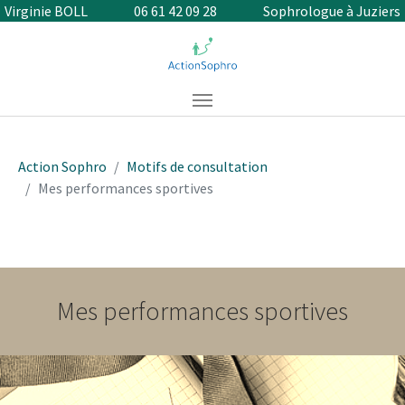
Aller au contenu principal
Virginie BOLL
06 61 42 09 28
Sophrologue à Juziers
Vous êtes ici:
Action Sophro
Motifs de consultation
Mes performances sportives
Mes performances sportives